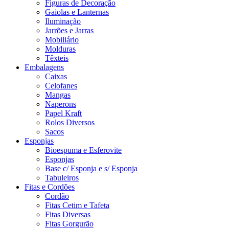
Figuras de Decoração
Gaiolas e Lanternas
Iluminação
Jarrões e Jarras
Mobiliário
Molduras
Têxteis
Embalagens
Caixas
Celofanes
Mangas
Naperons
Papel Kraft
Rolos Diversos
Sacos
Esponjas
Bioespuma e Esferovite
Esponjas
Base c/ Esponja e s/ Esponja
Tabuleiros
Fitas e Cordões
Cordão
Fitas Cetim e Tafeta
Fitas Diversas
Fitas Gorgurão