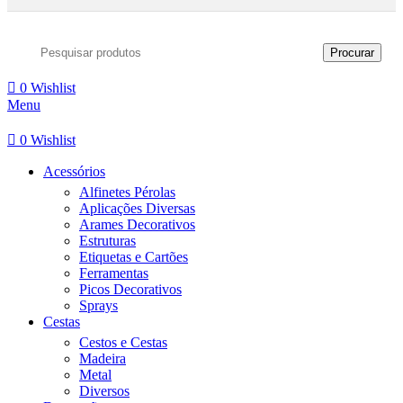
Procurar
0
Wishlist
Menu
0
Wishlist
Acessórios
Alfinetes Pérolas
Aplicações Diversas
Arames Decorativos
Estruturas
Etiquetas e Cartões
Ferramentas
Picos Decorativos
Sprays
Cestas
Cestos e Cestas
Madeira
Metal
Diversos