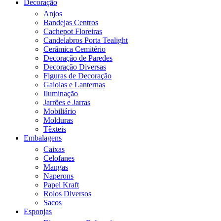
Decoração
Anjos
Bandejas Centros
Cachepot Floreiras
Candelabros Porta Tealight
Cerâmica Cemitério
Decoração de Paredes
Decoração Diversas
Figuras de Decoração
Gaiolas e Lanternas
Iluminação
Jarrões e Jarras
Mobiliário
Molduras
Têxteis
Embalagens
Caixas
Celofanes
Mangas
Naperons
Papel Kraft
Rolos Diversos
Sacos
Esponjas