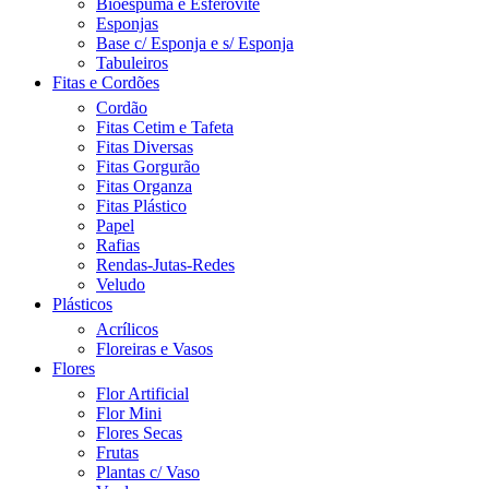
Bioespuma e Esferovite
Esponjas
Base c/ Esponja e s/ Esponja
Tabuleiros
Fitas e Cordões
Cordão
Fitas Cetim e Tafeta
Fitas Diversas
Fitas Gorgurão
Fitas Organza
Fitas Plástico
Papel
Rafias
Rendas-Jutas-Redes
Veludo
Plásticos
Acrílicos
Floreiras e Vasos
Flores
Flor Artificial
Flor Mini
Flores Secas
Frutas
Plantas c/ Vaso