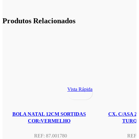
Produtos Relacionados
Vista Rápida
BOLA NATAL 12CM SORTIDAS
CX. C/ASA 
COR:VERMELHO
TURQU
REF:
87.001780
REF: