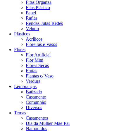
Fitas Organza
Fitas Plástico
Papel
Rafias
Rendas-Jutas-Redes
Veludo
Plásticos
Acrílicos
Floreiras e Vasos
Flores
Flor Artificial
Flor Mini
Flores Secas
Frutas
Plantas c/ Vaso
Verdura
Lembranças
Batizado
Casamento
Comunhão
Diversos
Temas
Casamentos
Dia da Mulher-Mãe-Pai
Namorados