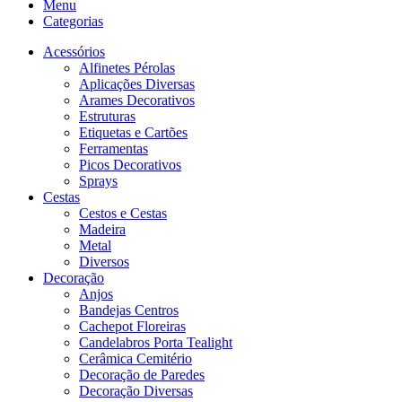
Menu
Categorias
Acessórios
Alfinetes Pérolas
Aplicações Diversas
Arames Decorativos
Estruturas
Etiquetas e Cartões
Ferramentas
Picos Decorativos
Sprays
Cestas
Cestos e Cestas
Madeira
Metal
Diversos
Decoração
Anjos
Bandejas Centros
Cachepot Floreiras
Candelabros Porta Tealight
Cerâmica Cemitério
Decoração de Paredes
Decoração Diversas