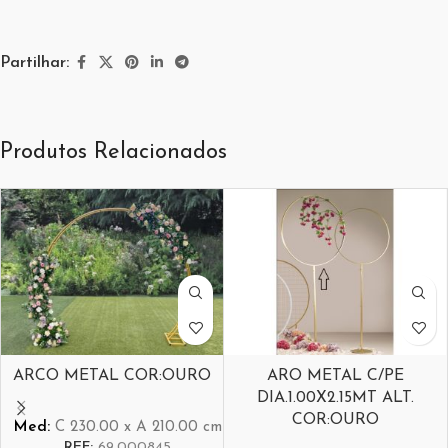
Partilhar:
Produtos Relacionados
ARCO METAL COR:OURO
ARO METAL C/PE
DIA.1.00X2.15MT ALT.
COR:OURO
Med:
C
230.00 x
A
210.00
cm
REF:
69.000845