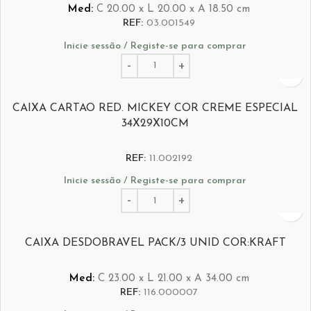
Med:
C
20.00 x
L
20.00 x
A
18.50
cm
REF:
03.001549
Inicie sessão / Registe-se para comprar
CAIXA CARTAO RED. MICKEY COR CREME ESPECIAL
34X29X10CM
REF:
11.002192
Inicie sessão / Registe-se para comprar
CAIXA DESDOBRAVEL PACK/3 UNID COR:KRAFT
Med:
C
23.00 x
L
21.00 x
A
34.00
cm
REF:
116.000007