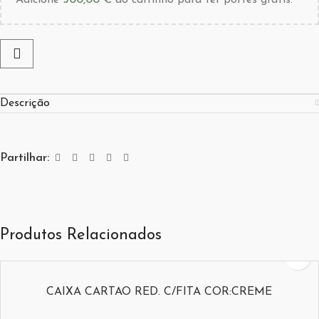
Adicione
500,00
€
ao carrinho para ter portes grátis.
Descrição
Partilhar:
Produtos Relacionados
CAIXA CARTAO RED. C/FITA COR:CREME