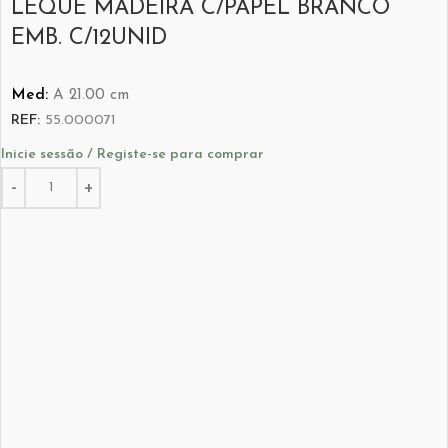
LEQUE MADEIRA C/PAPEL BRANCO
EMB. C/12UNID
Med:
A
21.00
cm
REF:
55.000071
Inicie sessão / Registe-se para comprar