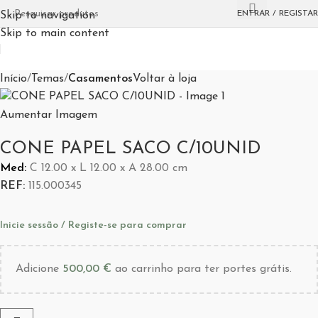
ENTRAR / REGISTAR
Skip to navigation
Skip to main content
Início
Temas
Casamentos
Voltar à loja
Aumentar Imagem
CONE PAPEL SACO C/10UNID
Med:
C
12.00 x
L
12.00 x
A
28.00
cm
REF:
115.000345
Inicie sessão / Registe-se para comprar
Adicione
500,00
€
ao carrinho para ter portes grátis.