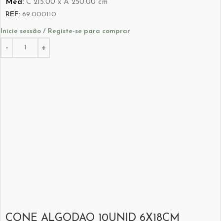
Med:
C
215.00 x
A
250.00
cm
REF:
69.000110
Inicie sessão / Registe-se para comprar
CONE ALGODAO 10UNID 6X18CM