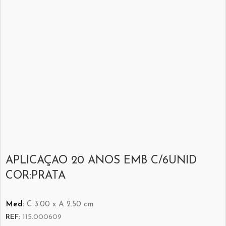
APLICAÇAO 20 ANOS EMB C/6UNID
COR:PRATA
Med:
C
3.00 x
A
2.50
cm
REF:
115.000609