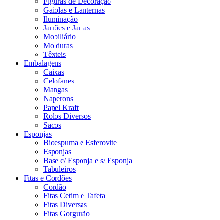
Figuras de Decoração
Gaiolas e Lanternas
Iluminação
Jarrões e Jarras
Mobiliário
Molduras
Têxteis
Embalagens
Caixas
Celofanes
Mangas
Naperons
Papel Kraft
Rolos Diversos
Sacos
Esponjas
Bioespuma e Esferovite
Esponjas
Base c/ Esponja e s/ Esponja
Tabuleiros
Fitas e Cordões
Cordão
Fitas Cetim e Tafeta
Fitas Diversas
Fitas Gorgurão