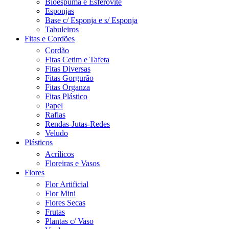
Bioespuma e Esferovite
Esponjas
Base c/ Esponja e s/ Esponja
Tabuleiros
Fitas e Cordões
Cordão
Fitas Cetim e Tafeta
Fitas Diversas
Fitas Gorgurão
Fitas Organza
Fitas Plástico
Papel
Rafias
Rendas-Jutas-Redes
Veludo
Plásticos
Acrílicos
Floreiras e Vasos
Flores
Flor Artificial
Flor Mini
Flores Secas
Frutas
Plantas c/ Vaso