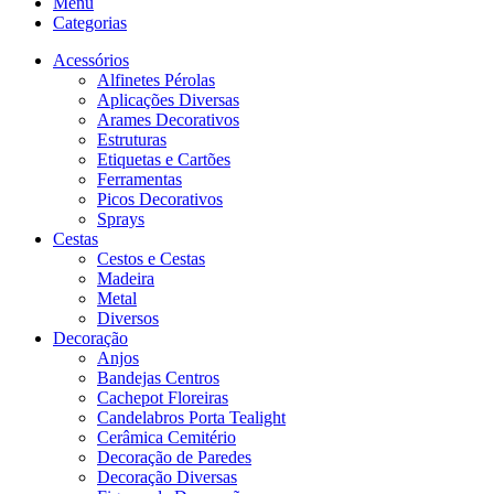
Menu
Categorias
Acessórios
Alfinetes Pérolas
Aplicações Diversas
Arames Decorativos
Estruturas
Etiquetas e Cartões
Ferramentas
Picos Decorativos
Sprays
Cestas
Cestos e Cestas
Madeira
Metal
Diversos
Decoração
Anjos
Bandejas Centros
Cachepot Floreiras
Candelabros Porta Tealight
Cerâmica Cemitério
Decoração de Paredes
Decoração Diversas