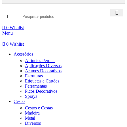
0
Wishlist
Menu
0
Wishlist
Acessórios
Alfinetes Pérolas
Aplicações Diversas
Arames Decorativos
Estruturas
Etiquetas e Cartões
Ferramentas
Picos Decorativos
Sprays
Cestas
Cestos e Cestas
Madeira
Metal
Diversos