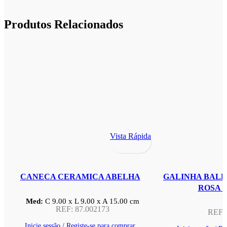
Produtos Relacionados
Vista Rápida
CANECA CERAMICA ABELHA
GALINHA BALE
ROSA 
Med:
C
9.00 x
L
9.00 x
A
15.00
cm
REF:
87.002173
REF:
Inicie sessão / Registe-se para comprar