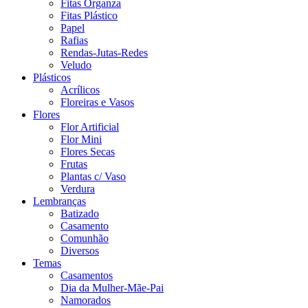
Fitas Organza
Fitas Plástico
Papel
Rafias
Rendas-Jutas-Redes
Veludo
Plásticos
Acrílicos
Floreiras e Vasos
Flores
Flor Artificial
Flor Mini
Flores Secas
Frutas
Plantas c/ Vaso
Verdura
Lembranças
Batizado
Casamento
Comunhão
Diversos
Temas
Casamentos
Dia da Mulher-Mãe-Pai
Namorados