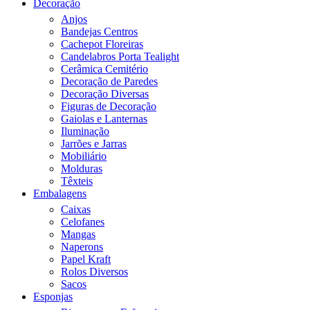
Decoração
Anjos
Bandejas Centros
Cachepot Floreiras
Candelabros Porta Tealight
Cerâmica Cemitério
Decoração de Paredes
Decoração Diversas
Figuras de Decoração
Gaiolas e Lanternas
Iluminação
Jarrões e Jarras
Mobiliário
Molduras
Têxteis
Embalagens
Caixas
Celofanes
Mangas
Naperons
Papel Kraft
Rolos Diversos
Sacos
Esponjas