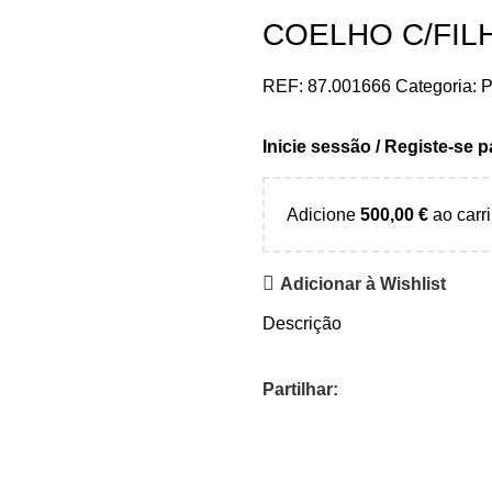
COELHO C/FIL
REF:
87.001666
Categoria:
P
Inicie sessão / Registe-se 
Adicione
500,00
€
ao carri
Adicionar à Wishlist
Descrição
Partilhar: