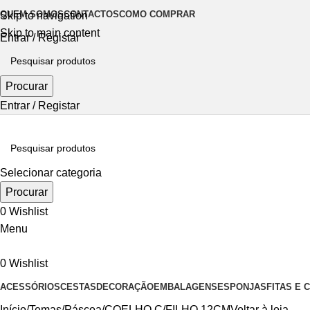
QUEM SOMOS
CONTACTOS
COMO COMPRAR
Skip to navigation
Skip to main content
Entrar / Registar
Procurar
Entrar / Registar
Selecionar categoria
Procurar
0
Wishlist
Menu
0
Wishlist
ACESSÓRIOS
CESTAS
DECORAÇÃO
EMBALAGENS
ESPONJAS
FITAS E
Início
Temas
Páscoa
COELHO C/FILHO 12CM
Voltar à loja