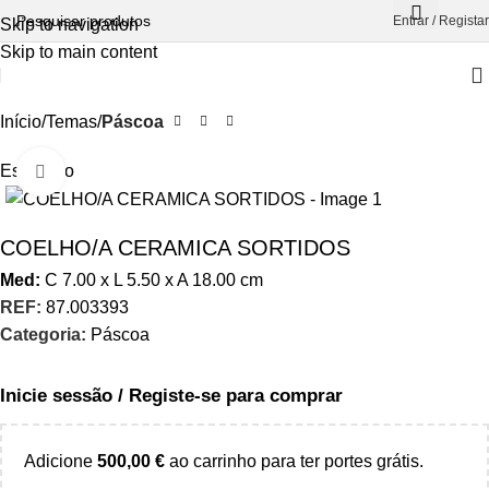
Entrar / Registar
Skip to navigation
Skip to main content
Início
Temas
Páscoa
Esgotado
Aumentar Imagem
COELHO/A CERAMICA SORTIDOS
Med:
C
7.00 x
L
5.50 x
A
18.00
cm
REF:
87.003393
Categoria:
Páscoa
Inicie sessão / Registe-se para comprar
Adicione
500,00
€
ao carrinho para ter portes grátis.