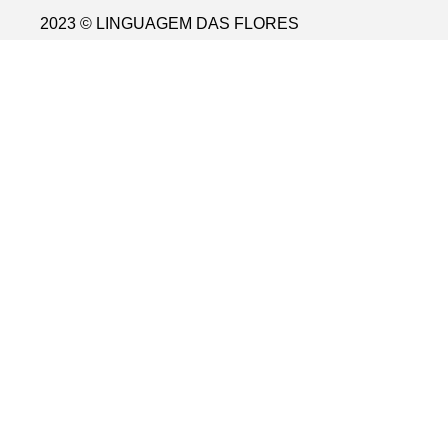
2023 © LINGUAGEM DAS FLORES
Desenvolvido por
Atelier Alves
Sincronização powered by
Sync+