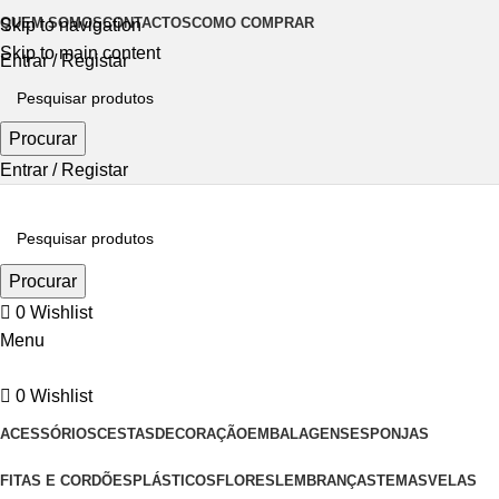
QUEM SOMOS
CONTACTOS
COMO COMPRAR
Skip to navigation
Skip to main content
Entrar / Registar
Procurar
Entrar / Registar
Procurar
0
Wishlist
Menu
0
Wishlist
ACESSÓRIOS
CESTAS
DECORAÇÃO
EMBALAGENS
ESPONJAS
FITAS E CORDÕES
PLÁSTICOS
FLORES
LEMBRANÇAS
TEMAS
VELAS