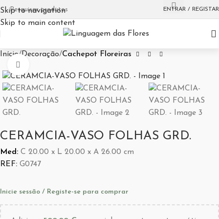
ENTRAR / REGISTAR
Skip to navigation
Skip to main content
Início
Decoração
Cachepot Floreiras
Aumentar Imagem
CERAMCIA-VASO FOLHAS GRD.
Med:
C
20.00 x
L
20.00 x
A
26.00
cm
REF:
G0747
Inicie sessão / Registe-se para comprar