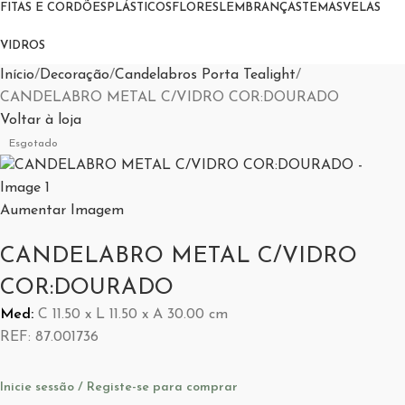
FITAS E CORDÕES
PLÁSTICOS
FLORES
LEMBRANÇAS
TEMAS
VELAS
VIDROS
Início
Decoração
Candelabros Porta Tealight
CANDELABRO METAL C/VIDRO COR:DOURADO
Voltar à loja
Esgotado
Aumentar Imagem
CANDELABRO METAL C/VIDRO
COR:DOURADO
Med:
C
11.50 x
L
11.50 x
A
30.00
cm
REF:
87.001736
Inicie sessão / Registe-se para comprar