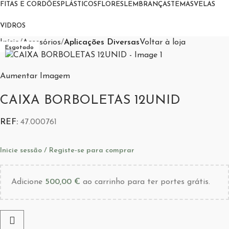
FITAS E CORDÕES
PLÁSTICOS
FLORES
LEMBRANÇAS
TEMAS
VELAS
VIDROS
Início
Acessórios
Aplicações Diversas
Voltar à loja
Esgotado
Aumentar Imagem
CAIXA BORBOLETAS 12UNID
REF:
47.000761
Inicie sessão / Registe-se para comprar
Adicione
500,00
€
ao carrinho para ter portes grátis.