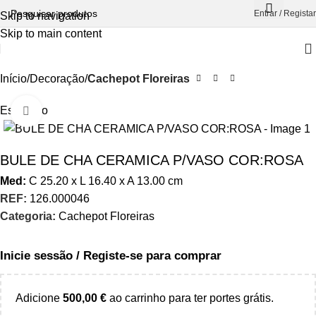
Entrar / Registar
Skip to navigation
Skip to main content
Início
Decoração
Cachepot Floreiras
Esgotado
Aumentar Imagem
BULE DE CHA CERAMICA P/VASO COR:ROSA
Med:
C
25.20 x
L
16.40 x
A
13.00
cm
REF:
126.000046
Categoria:
Cachepot Floreiras
Inicie sessão / Registe-se para comprar
Adicione
500,00
€
ao carrinho para ter portes grátis.