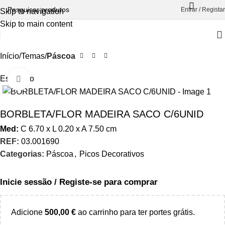
Entrar / Registar
Skip to navigation
Skip to main content
Início
Temas
Páscoa
Esgotado
Aumentar Imagem
BORBLETA/FLOR MADEIRA SACO C/6UNID
Med:
C
6.70 x
L
0.20 x
A
7.50
cm
REF:
03.001690
Categorias:
Páscoa
,
Picos Decorativos
Inicie sessão / Registe-se para comprar
Adicione
500,00
€
ao carrinho para ter portes grátis.