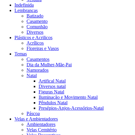
Indefinida
Lembranças
Batizado
Casamento
Comunhão
Diversos
Plásticos e Acrilicos
Acrílicos
Floreiras e Vasos
Temas
Casamentos
Dia da Mulher-Mãe-Pai
Namorados
Natal
Artifical Natal
Diversos natal
Figuras Natal
Iluminação e Movimento Natal
Pêndulos Natal
Presépios-Anjos-Acessórios-Natal
Páscoa
Velas e Ambientadores
Ambientadores
Velas Cemitério