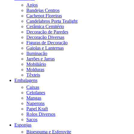
Anjos
Bandejas Centros
Cachepot Floreiras
Candelabros Porta Tealight
Cerâmica Cemitério
Decoração de Paredes
Decoração Diversas
Figuras de Decoração
Gaiolas e Lanternas
Iluminação
Jarrões e Jarras
Mobiliário
Molduras
Têxteis
Embalagens
Caixas
Celofanes
Mangas
Naperons
Papel Kraft
Rolos Diversos
Sacos
Esponjas
Bioespuma e Esferovite