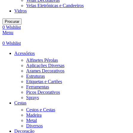
Velas Decorativas
Velas Eletrónicas e Candeeiros
Vidros
Procurar
0
Wishlist
Menu
0
Wishlist
Acessórios
Alfinetes Pérolas
Aplicações Diversas
Arames Decorativos
Estruturas
Etiquetas e Cartões
Ferramentas
Picos Decorativos
Sprays
Cestas
Cestos e Cestas
Madeira
Metal
Diversos
Decoração