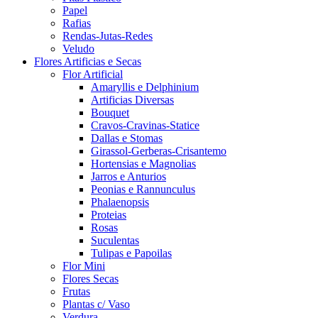
Papel
Rafias
Rendas-Jutas-Redes
Veludo
Flores Artificias e Secas
Flor Artificial
Amaryllis e Delphinium
Artificias Diversas
Bouquet
Cravos-Cravinas-Statice
Dallas e Stomas
Girassol-Gerberas-Crisantemo
Hortensias e Magnolias
Jarros e Anturios
Peonias e Rannunculus
Phalaenopsis
Proteias
Rosas
Suculentas
Tulipas e Papoilas
Flor Mini
Flores Secas
Frutas
Plantas c/ Vaso
Verdura