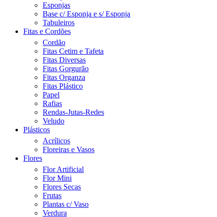
Esponjas
Base c/ Esponja e s/ Esponja
Tabuleiros
Fitas e Cordões
Cordão
Fitas Cetim e Tafeta
Fitas Diversas
Fitas Gorgurão
Fitas Organza
Fitas Plástico
Papel
Rafias
Rendas-Jutas-Redes
Veludo
Plásticos
Acrílicos
Floreiras e Vasos
Flores
Flor Artificial
Flor Mini
Flores Secas
Frutas
Plantas c/ Vaso
Verdura