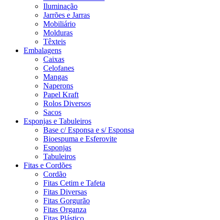
Iluminação
Jarrões e Jarras
Mobiliário
Molduras
Têxteis
Embalagens
Caixas
Celofanes
Mangas
Naperons
Papel Kraft
Rolos Diversos
Sacos
Esponjas e Tabuleiros
Base c/ Esponsa e s/ Esponsa
Bioespuma e Esferovite
Esponjas
Tabuleiros
Fitas e Cordões
Cordão
Fitas Cetim e Tafeta
Fitas Diversas
Fitas Gorgurão
Fitas Organza
Fitas Plástico