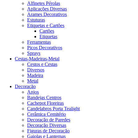
Alfinetes Pérolas
Aplicações Diversas
Arames Decorativos
Estuturas
Etiquetas e Cartões
Cartões
Etiquetas
Ferramentas
Picos Decorativos
Sprays
Cestas-Madeiras-Metal
Cestos e Cestas
Diversos
Madeira
Metal
Decoração
Anjos
Bandejas Centros
Cachepot Floreiras
Candelabros Porta Tealight
Cerâmica Cemitério
Decoração de Paredes
Decoração Diversas
Figuras de Decoração
Gaiolas e Lanternas