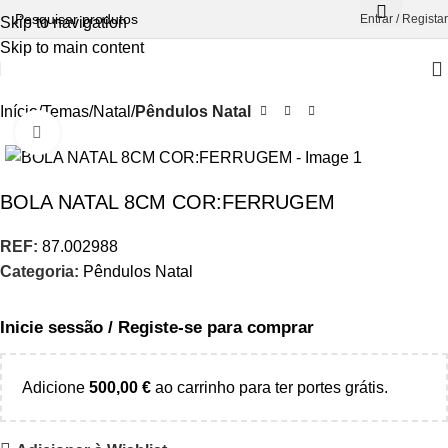
Entrar / Registar
Skip to navigation
Skip to main content
Início
Temas
Natal
Pêndulos Natal
Aumentar Imagem
BOLA NATAL 8CM COR:FERRUGEM
REF:
87.002988
Categoria:
Pêndulos Natal
Inicie sessão / Registe-se para comprar
Adicione
500,00
€
ao carrinho para ter portes grátis.