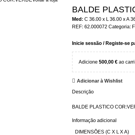
BALDE PLASTI
Med:
C
36.00 x
L
36.00 x
A
3
REF:
62.000072
Categoria:
F
Inicie sessão / Registe-se 
Adicione
500,00
€
ao carri
Adicionar à Wishlist
Descrição
BALDE PLASTICO COR:V
Informação adicional
DIMENSÕES (C X L X A)