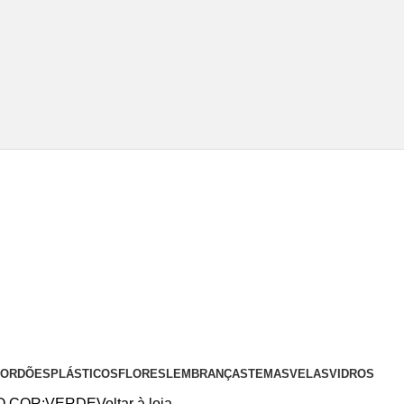
 CORDÕES
PLÁSTICOS
FLORES
LEMBRANÇAS
TEMAS
VELAS
VIDROS
O COR:VERDE
Voltar à loja