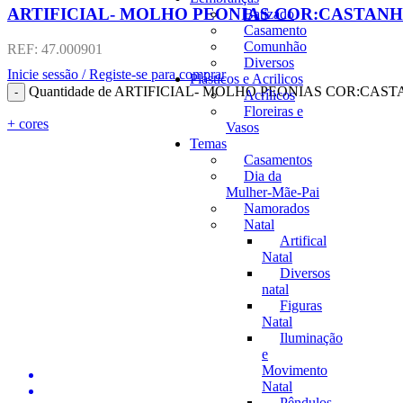
ARTIFICIAL- MOLHO PEONIAS COR:CASTAN
Batizado
Casamento
Comunhão
REF:
47.000901
Diversos
Inicie sessão / Registe-se para comprar
Plásticos e Acrilicos
Quantidade de ARTIFICIAL- MOLHO PEONIAS COR:CAS
Acrílicos
Floreiras e
+ cores
Vasos
Temas
Casamentos
Dia da
Mulher-Mãe-Pai
Namorados
Natal
Artifical
Natal
Diversos
natal
Figuras
Natal
Iluminação
e
Movimento
Natal
Pêndulos