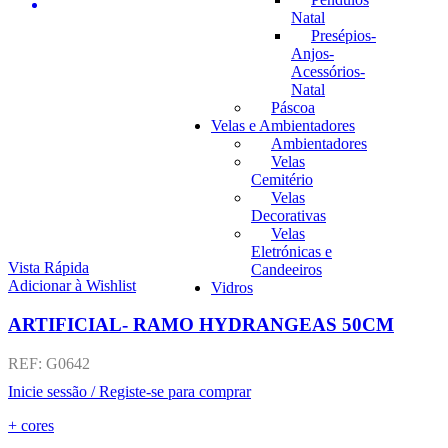
Natal
Presépios-
Anjos-
Acessórios-
Natal
Páscoa
Velas e Ambientadores
Ambientadores
Velas
Cemitério
Velas
Decorativas
Velas
Eletrónicas e
Vista Rápida
Candeeiros
Adicionar à Wishlist
Vidros
ARTIFICIAL- RAMO HYDRANGEAS 50CM
REF:
G0642
Inicie sessão / Registe-se para comprar
+ cores