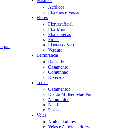
Plásticos
Acrílicos
Floreiras e Vasos
Flores
Flor Artificial
Flor Mini
Flores Secas
Frutas
Plantas c/ Vaso
omprar
Verdura
Lembranças
Batizado
Casamento
Comunhão
Diversos
Temas
Casamentos
Dia da Mulher-Mãe-Pai
Namorados
Natal
Páscoa
Velas
Ambientadores
Velas e Ambientadores