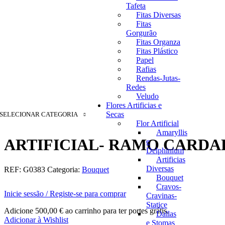
Tafeta
Fitas Diversas
Fitas
Gorgurão
Fitas Organza
Fitas Plástico
Papel
Rafias
Rendas-Jutas-
Redes
Veludo
Flores Artificias e
Secas
SELECIONAR CATEGORIA
Flor Artificial
Amaryllis
ARTIFICIAL- RAMO CARDA
e
Delphinium
Artificias
Diversas
REF:
G0383
Categoria:
Bouquet
Bouquet
Cravos-
Inicie sessão / Registe-se para comprar
Cravinas-
Statice
Adicione
500,00
€
ao carrinho para ter portes grátis.
Dallas
Adicionar à Wishlist
e Stomas