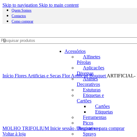
Skip to navigation
Skip to main content
Quem Somos
Contactos
Como comprar
Acessórios
Alfinetes
Pérolas
Aplicações
Diversas
Início
Flores Artificias e Secas
Flor Artificial
Bouquet
ARTIFICIAL
Arames
Decorativos
Estuturas
Etiquetas e
Cartões
Cartões
Etiquetas
Ferramentas
Picos
Decorativos
MOLHO TRIFOLIUM
Inicie sessão / Registe-se para comprar
Sprays
Voltar à loja