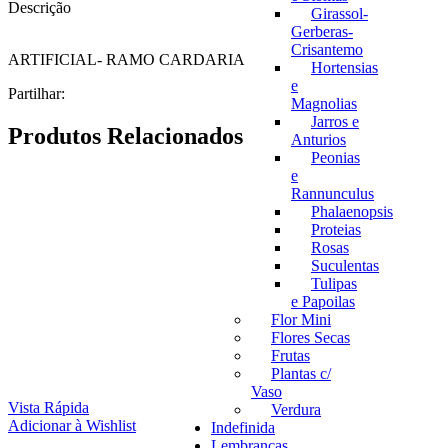
Descrição
Girassol-
Gerberas-
Crisantemo
ARTIFICIAL- RAMO CARDARIA
Hortensias
e
Partilhar:
Magnolias
Jarros e
Produtos Relacionados
Anturios
Peonias
e
Rannunculus
Phalaenopsis
Proteias
Rosas
Suculentas
Tulipas
e Papoilas
Flor Mini
Flores Secas
Frutas
Plantas c/
Vaso
Vista Rápida
Verdura
Adicionar à Wishlist
Indefinida
Lembranças