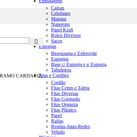
Embalagens
Caixas
Celofanes
Mangas
Naperons
Papel Kraft
Rolos Diversos
Sacos
Esponjas
Bioespuma e Esferovite
Esponjas
Base c/ Esponja e s/ Esponja
Tabuleiros
Fitas e Cordões
- RAMO CARDARIA
Cordão
Fitas Cetim e Tafeta
Fitas Diversas
Fitas Gorgurão
Fitas Organza
Fitas Plástico
Papel
Rafias
Rendas-Jutas-Redes
Veludo