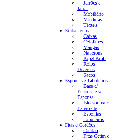
Jarrões e
Jarras
Mobiliário
Molduras
Têxteis
Embalagens
Caixas
Celofanes
Mangas
Naperons
Papel Kraft
Rolos
Diversos
Sacos
Esponjas e Tabuleiros
Base c/
Esponsa e s/
Esponsa
Bioespuma e
Esferovite
Esponjas
Tabuleiros
Fitas e Cordões
Cordão
Fitas Cetim e