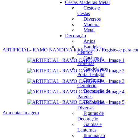
Cestas-Madeiras-Metal
Cestos e
Cestas
Diversos
Madeira
Metal
Decoração
Anjos
Bandejas
ARTIFICIAL- RAMO NANDINA
Inicie sessão / Registe-se para c
Centros
Cachepot
Floreiras
Candelabros
Porta Tealight
Cerâmica
Cemitério
Decoração de
Paredes
Decoração
Diversas
Aumentar Imagem
Figuras de
Decoração
Gaiolas e
Lanternas
Iluminação