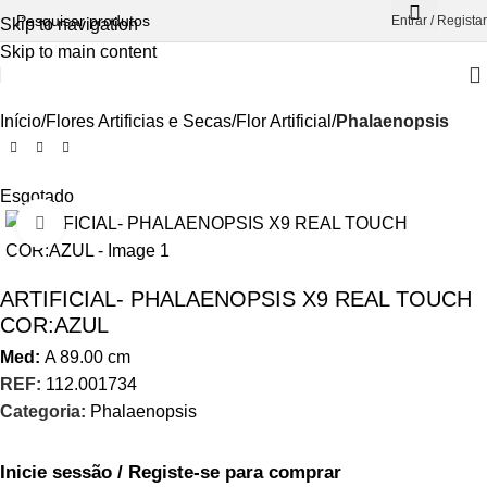
Entrar / Registar
Skip to navigation
Skip to main content
Início
Flores Artificias e Secas
Flor Artificial
Phalaenopsis
Esgotado
Aumentar Imagem
ARTIFICIAL- PHALAENOPSIS X9 REAL TOUCH
COR:AZUL
Med:
A
89.00
cm
REF:
112.001734
Categoria:
Phalaenopsis
Inicie sessão / Registe-se para comprar