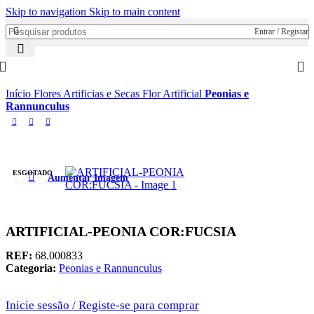
Skip to navigation
Skip to main content
Entrar / Registar
Início
Flores Artificias e Secas
Flor Artificial
Peonias e
Rannunculus
ESGOTADO
Aumentar Imagem
ARTIFICIAL-PEONIA COR:FUCSIA
REF:
68.000833
Categoria:
Peonias e Rannunculus
Inicie sessão / Registe-se para comprar