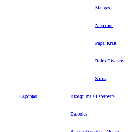
Mangas
Naperons
Papel Kraft
Rolos Diversos
Sacos
Esponjas
Bioespuma e Esferovite
Esponjas
Base c/ Esponja e s/ Esponja