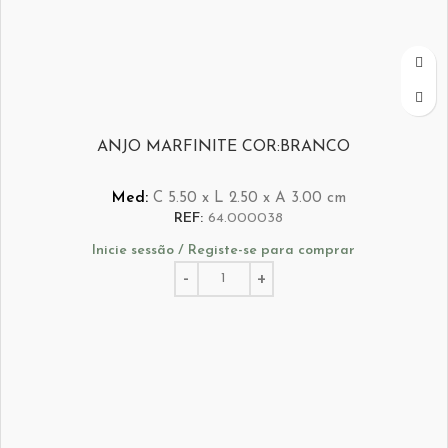
ANJO MARFINITE COR:BRANCO
Med:
C
5.50 x
L
2.50 x
A
3.00
cm
REF:
64.000038
Inicie sessão / Registe-se para comprar