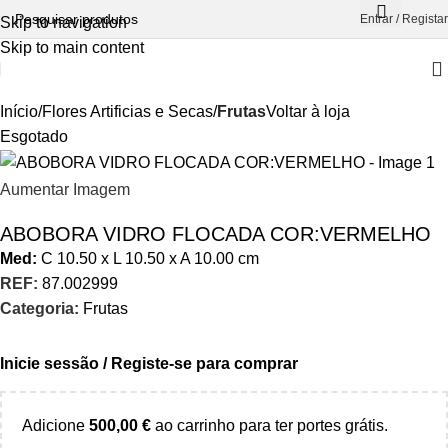
Entrar / Registar
Skip to navigation
Skip to main content
Início
Flores Artificias e Secas
Frutas
Voltar à loja
Esgotado
Aumentar Imagem
ABOBORA VIDRO FLOCADA COR:VERMELHO
Med:
C
10.50 x
L
10.50 x
A
10.00
cm
REF:
87.002999
Categoria:
Frutas
Inicie sessão / Registe-se para comprar
Adicione
500,00
€
ao carrinho para ter portes grátis.