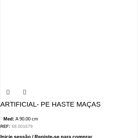
ARTIFICIAL- PE HASTE MAÇAS
Med:
A
90.00
cm
REF:
68.001679
Inicie sessão / Registe-se para comprar