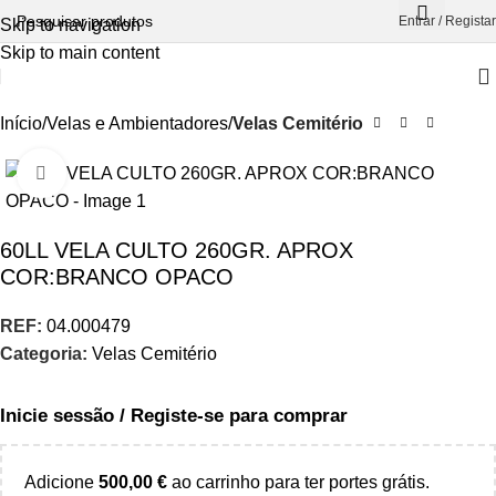
Entrar / Registar
Skip to navigation
Skip to main content
Início
Velas e Ambientadores
Velas Cemitério
Aumentar Imagem
60LL VELA CULTO 260GR. APROX
COR:BRANCO OPACO
REF:
04.000479
Categoria:
Velas Cemitério
Inicie sessão / Registe-se para comprar
Adicione
500,00
€
ao carrinho para ter portes grátis.